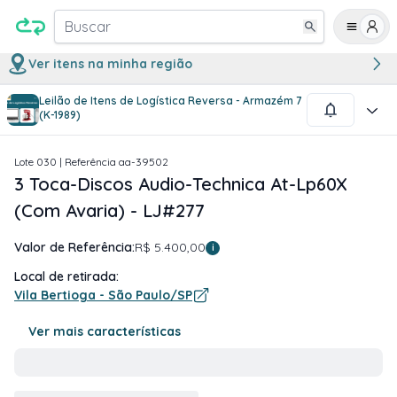
Buscar
Ver itens na minha região
Leilão de Itens de Logística Reversa - Armazém 7
1
/
3
(K-1989)
Lote
030
| Referência
aa-39502
3 Toca-Discos Audio-Technica At-Lp60X
(Com Avaria) - LJ#277
Valor de Referência:
R$ 5.400,00
i
Local de retirada:
Vila Bertioga - São Paulo/SP
Ver mais características