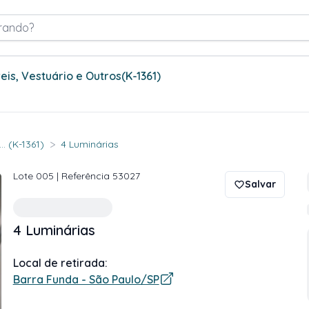
rando?
eis, Vestuário e Outros
(K-1361)
>
. (K-1361)
4 Luminárias
Lote
005
| Referência
53027
Salvar
4 Luminárias
Local de retirada:
Barra Funda - São Paulo/SP