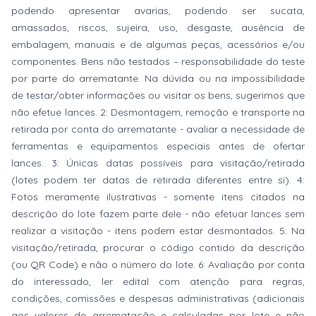
podendo apresentar avarias, podendo ser sucata,
amassados, riscos, sujeira, uso, desgaste, ausência de
embalagem, manuais e de algumas peças, acessórios e/ou
componentes. Bens não testados – responsabilidade do teste
por parte do arrematante. Na dúvida ou na impossibilidade
de testar/obter informações ou visitar os bens, sugerimos que
não efetue lances. 2: Desmontagem, remoção e transporte na
retirada por conta do arrematante - avaliar a necessidade de
ferramentas e equipamentos especiais antes de ofertar
lances. 3: Únicas datas possíveis para visitação/retirada
(lotes podem ter datas de retirada diferentes entre si). 4:
Fotos meramente ilustrativas - somente itens citados na
descrição do lote fazem parte dele - não efetuar lances sem
realizar a visitação - itens podem estar desmontados. 5: Na
visitação/retirada, procurar o código contido da descrição
(ou QR Code) e não o número do lote. 6: Avaliação por conta
do interessado, ler edital com atenção para regras,
condições, comissões e despesas administrativas (adicionais
aos valores de arrematação e calculadas por lote e não