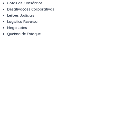
Cotas de Consórcios
Desativações Corporativas
Leilões Judiciais
Logística Reversa
Mega Lotes
Queima de Estoque
Veículos
Fale com a gente
Contato
Email
contato@kwara.com.br
WhatsApp
+55 (11) 5039-9339
Horário de atendimento
8h às 17h (dias úteis)
Perguntas Frequentes