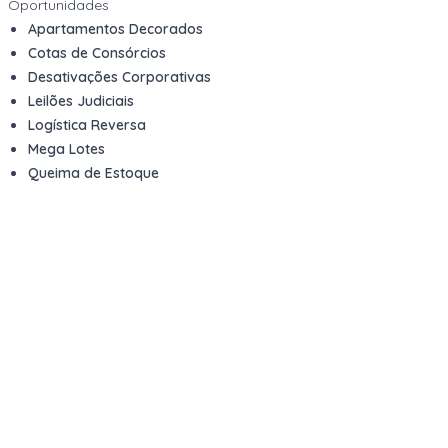
Oportunidades
Apartamentos Decorados
Cotas de Consórcios
Desativações Corporativas
Leilões Judiciais
Logística Reversa
Mega Lotes
Queima de Estoque
Veículos
Fale com a gente
Contato
Email
contato@kwara.com.br
WhatsApp
+55 (11) 5039-9339
Horário de atendimento