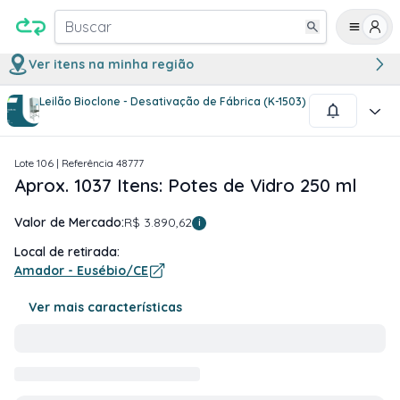
Buscar
Ver itens na minha região
Leilão Bioclone - Desativação de Fábrica (K-1503)
1
/
1
Lote
106
| Referência
48777
Aprox. 1037 Itens: Potes de Vidro 250 ml
Valor de Mercado:
R$ 3.890,62
i
Local de retirada:
Amador - Eusébio/CE
Ver mais características