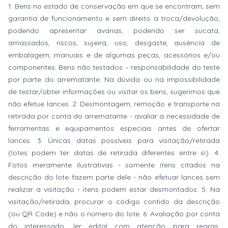
1: Bens no estado de conservação em que se encontram, sem
garantia de funcionamento e sem direito a troca/devolução,
podendo apresentar avarias, podendo ser sucata,
amassados, riscos, sujeira, uso, desgaste, ausência de
embalagem, manuais e de algumas peças, acessórios e/ou
componentes. Bens não testados – responsabilidade do teste
por parte do arrematante. Na dúvida ou na impossibilidade
de testar/obter informações ou visitar os bens, sugerimos que
não efetue lances. 2: Desmontagem, remoção e transporte na
retirada por conta do arrematante - avaliar a necessidade de
ferramentas e equipamentos especiais antes de ofertar
lances. 3: Únicas datas possíveis para visitação/retirada
(lotes podem ter datas de retirada diferentes entre si). 4:
Fotos meramente ilustrativas - somente itens citados na
descrição do lote fazem parte dele - não efetuar lances sem
realizar a visitação - itens podem estar desmontados. 5: Na
visitação/retirada, procurar o código contido da descrição
(ou QR Code) e não o número do lote. 6: Avaliação por conta
do interessado, ler edital com atenção para regras,