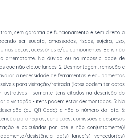
tram, sem garantia de funcionamento e sem direito a
dendo ser sucata, amassados, riscos, sujeira, uso,
gumas peças, acessórios e/ou componentes. Bens não
do arrematante. Na dúvida ou na impossibilidade de
imos que não efetue lances. 2: Desmontagem, remoção e
 avaliar a necessidade de ferramentas e equipamentos
ossíveis para visitação/retirada (lotes podem ter datas
e ilustrativas - somente itens citados na descrição do
zar a visitação - itens podem estar desmontados. 5: Na
 descrição (ou QR Code) e não o número do lote. 6:
 atenção para regras, condições, comissões e despesas
atação e calculadas por lote e não conjuntamente)!
mento/desistência do(s) lance(s) vencedor(es)