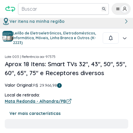
Buscar
Ver itens na minha região
Leilão de Eletroeletrônicos, Eletrodomésticos,
1
/
4
Informática, Móveis, Linha Branca e Outros (K-
2223)
Lote
003
| Referência
aa-97375
Aprox 18 Itens: Smart TVs 32", 43", 50", 55",
60", 65", 75" e Receptores diversos
Valor Original:
R$ 29.966,98
i
Local de retirada:
Mata Redonda - Alhandra/PB
Ver mais características