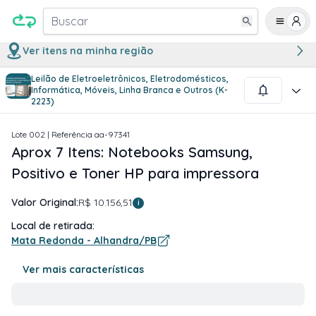
Buscar
Ver itens na minha região
Leilão de Eletroeletrônicos, Eletrodomésticos,
1
/
4
Informática, Móveis, Linha Branca e Outros (K-
2223)
Lote
002
| Referência
aa-97341
Aprox 7 Itens: Notebooks Samsung,
Positivo e Toner HP para impressora
Valor Original:
R$ 10.156,51
i
Local de retirada:
Mata Redonda - Alhandra/PB
Ver mais características