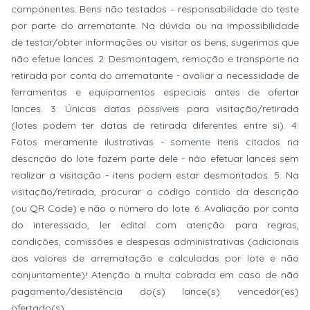
componentes. Bens não testados – responsabilidade do teste
por parte do arrematante. Na dúvida ou na impossibilidade
de testar/obter informações ou visitar os bens, sugerimos que
não efetue lances. 2: Desmontagem, remoção e transporte na
retirada por conta do arrematante - avaliar a necessidade de
ferramentas e equipamentos especiais antes de ofertar
lances. 3: Únicas datas possíveis para visitação/retirada
(lotes podem ter datas de retirada diferentes entre si). 4:
Fotos meramente ilustrativas - somente itens citados na
descrição do lote fazem parte dele - não efetuar lances sem
realizar a visitação - itens podem estar desmontados. 5: Na
visitação/retirada, procurar o código contido da descrição
(ou QR Code) e não o número do lote. 6: Avaliação por conta
do interessado, ler edital com atenção para regras,
condições, comissões e despesas administrativas (adicionais
aos valores de arrematação e calculadas por lote e não
conjuntamente)! Atenção à multa cobrada em caso de não
pagamento/desistência do(s) lance(s) vencedor(es)
ofertado(s).