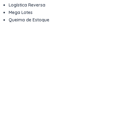
Logística Reversa
Mega Lotes
Queima de Estoque
Veículos
Fale com a gente
Contato
Email
contato@kwara.com.br
WhatsApp
+55 (11) 5039-9339
Horário de atendimento
8h às 17h (dias úteis)
Perguntas Frequentes
Quero vender
Sou Advogado ou Juiz