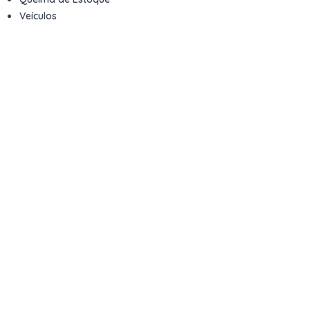
Veículos
Fale com a gente
Contato
Email
contato@kwara.com.br
WhatsApp
+55 (11) 5039-9339
Horário de atendimento
8h às 17h (dias úteis)
Perguntas Frequentes
Quero vender
Sou Advogado ou Juiz