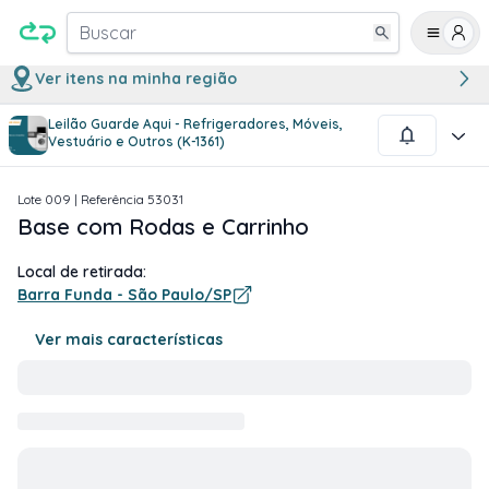
Buscar
Ver itens na minha região
Leilão Guarde Aqui - Refrigeradores, Móveis,
1
/
3
Vestuário e Outros (K-1361)
Lote
009
| Referência
53031
Base com Rodas e Carrinho
Local de retirada:
Barra Funda - São Paulo/SP
Ver mais características