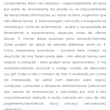
componentes. Bens não testados – responsabilidade do teste
por parte do arrematante. Na dúvida ou na impossibilidade
de testar/obter informações ou visitar os bens, sugerimos que
não efetue lances. 2: Desmontagem, remoção e transporte na
retirada por conta do arrematante - avaliar a necessidade de
ferramentas e equipamentos especiais antes de ofertar
lances. 3: Únicas datas possíveis para visitação/retirada
(lotes podem ter datas de retirada diferentes entre si). 4:
Fotos meramente ilustrativas - somente itens citados na
descrição do lote fazem parte dele - não efetuar lances sem
realizar a visitação - itens podem estar desmontados. 5: Na
visitação/retirada, procurar o código contido da descrição
(ou QR Code) e não o número do lote. 6: Avaliação por conta
do interessado, ler edital com atenção para regras,
condições, comissões e despesas administrativas (adicionais
aos valores de arrematação e calculadas por lote e não
conjuntamente)! Atenção à multa cobrada em caso de não
pagamento/desistência do(s) lance(s) vencedor(es)
ofertado(s).