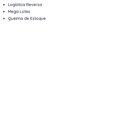
Logística Reversa
Mega Lotes
Queima de Estoque
Veículos
Fale com a gente
Contato
Email
contato@kwara.com.br
WhatsApp
+55 (11) 5039-9339
Horário de atendimento
8h às 17h (dias úteis)
Perguntas Frequentes
Quero vender
Sou Advogado ou Juiz