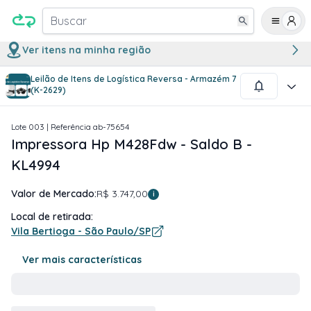
Buscar
Ver itens na minha região
Leilão de Itens de Logística Reversa - Armazém 7
1
/
13
(K-2629)
Lote
003
| Referência
ab-75654
Impressora Hp M428Fdw - Saldo B -
KL4994
Valor de Mercado:
R$ 3.747,00
i
Local de retirada:
Vila Bertioga - São Paulo/SP
Ver mais características