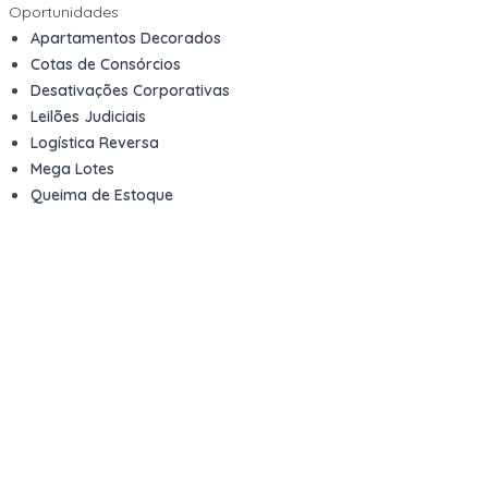
Oportunidades
Apartamentos Decorados
Cotas de Consórcios
Desativações Corporativas
Leilões Judiciais
Logística Reversa
Mega Lotes
Queima de Estoque
Veículos
Fale com a gente
Contato
Email
contato@kwara.com.br
WhatsApp
+55 (11) 5039-9339
Horário de atendimento