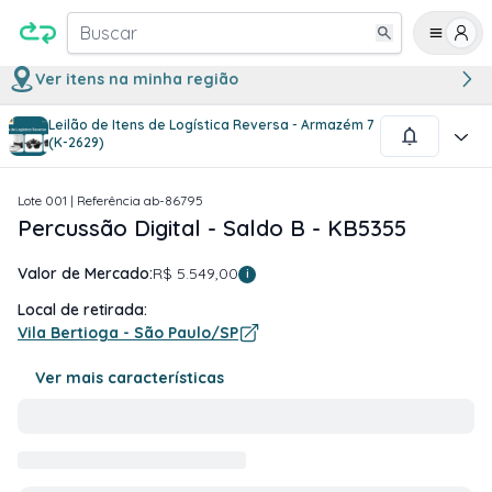
Buscar
Ver itens na minha região
Leilão de Itens de Logística Reversa - Armazém 7
1
/
4
(K-2629)
Lote
001
| Referência
ab-86795
Percussão Digital - Saldo B - KB5355
Valor de Mercado:
R$ 5.549,00
i
Local de retirada:
Vila Bertioga - São Paulo/SP
Ver mais características