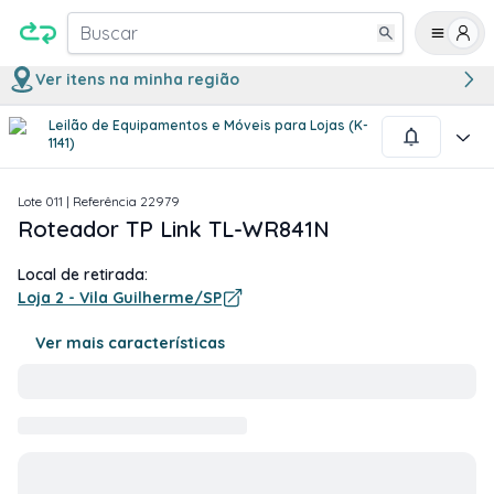
Buscar
Ver itens na minha região
Leilão de Equipamentos e Móveis para Lojas (K-
1
/
1
1141)
Lote
011
| Referência
22979
Roteador TP Link TL-WR841N
Local de retirada:
Loja 2 - Vila Guilherme/SP
Ver mais características