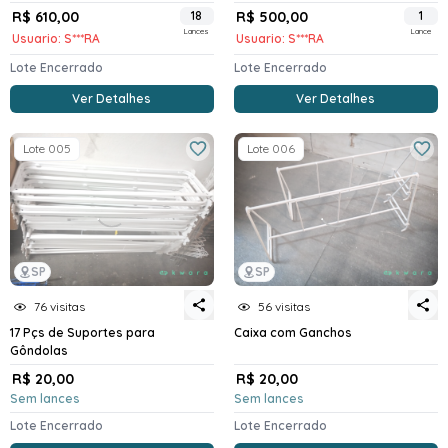
R$ 610,00
18
R$ 500,00
1
Lances
Lance
Usuario: S***RA
Usuario: S***RA
Lote Encerrado
Lote Encerrado
Ver Detalhes
Ver Detalhes
Lote 005
Lote 006
SP
SP
76 visitas
56 visitas
17 Pçs de Suportes para
Caixa com Ganchos
Gôndolas
R$ 20,00
R$ 20,00
Sem lances
Sem lances
Lote Encerrado
Lote Encerrado