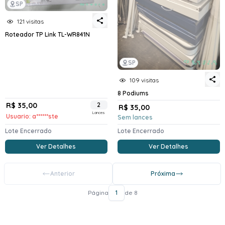
SP
121 visitas
Roteador TP Link TL-WR841N
SP
109 visitas
8 Podiums
R$ 35,00
2
R$ 35,00
Lances
Usuario: a******ste
Sem lances
Lote Encerrado
Lote Encerrado
Ver Detalhes
Ver Detalhes
Anterior
Próxima
Página
1
de 8