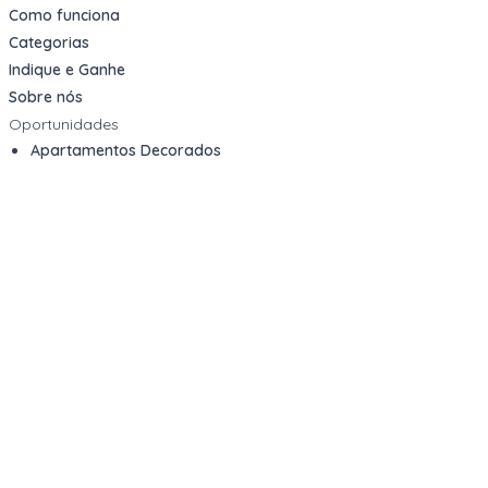
Como funciona
Categorias
Indique e Ganhe
Sobre nós
Oportunidades
Apartamentos Decorados
Cotas de Consórcios
Desativações Corporativas
Leilões Judiciais
Logística Reversa
Mega Lotes
Queima de Estoque
Veículos
Fale com a gente
Contato