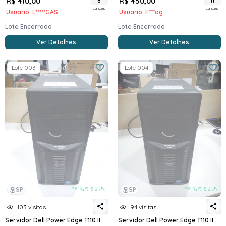
R$ 410,00
8
R$ 450,00
11
Lances
Lances
Usuario: L*****GAS
Usuario: F***og
Lote Encerrado
Lote Encerrado
Ver Detalhes
Ver Detalhes
Lote 003
Lote 004
SP
SP
103 visitas
94 visitas
Servidor Dell Power Edge T110 II
Servidor Dell Power Edge T110 II