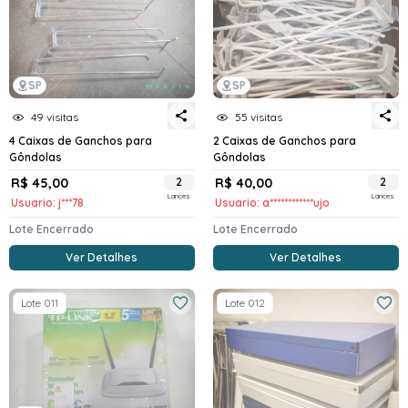
SP
SP
49 visitas
55 visitas
4 Caixas de Ganchos para
2 Caixas de Ganchos para
Gôndolas
Gôndolas
R$ 45,00
2
R$ 40,00
2
Lances
Lances
Usuario: j***78
Usuario: a************ujo
Lote Encerrado
Lote Encerrado
Ver Detalhes
Ver Detalhes
Lote 011
Lote 012