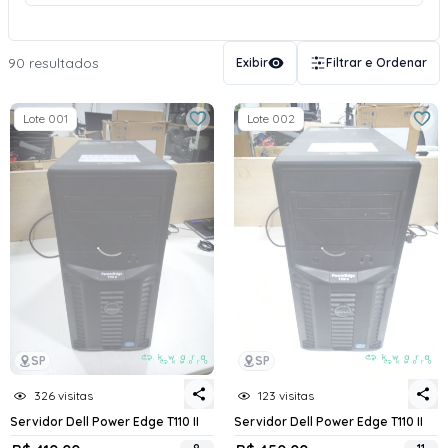
90 resultados
Exibir
Filtrar e Ordenar
Lote 001
Lote 002
SP
SP
326 visitas
123 visitas
Servidor Dell Power Edge T110 II
Servidor Dell Power Edge T110 II