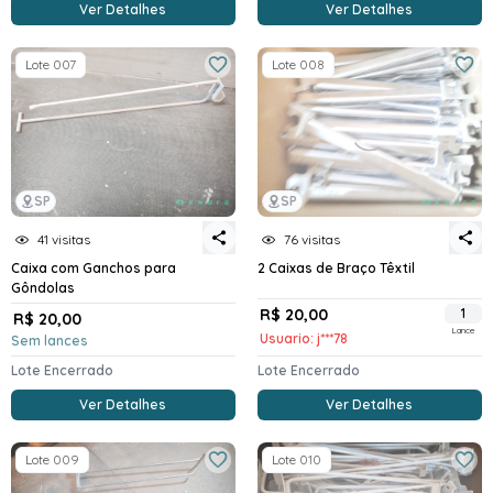
Ver Detalhes
Ver Detalhes
Lote 007
Lote 008
SP
SP
41 visitas
76 visitas
Caixa com Ganchos para
2 Caixas de Braço Têxtil
Gôndolas
R$ 20,00
1
R$ 20,00
Lance
Usuario: j***78
Sem lances
Lote Encerrado
Lote Encerrado
Ver Detalhes
Ver Detalhes
Lote 009
Lote 010