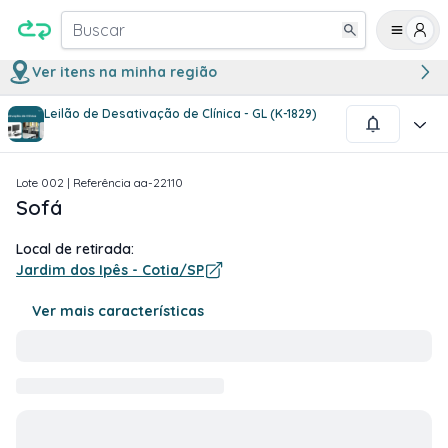
Buscar
Ver itens na minha região
Leilão de Desativação de Clínica - GL (K-1829)
1
/
1
Lote
002
| Referência
aa-22110
Sofá
Local de retirada:
Jardim dos Ipês - Cotia/SP
Ver mais características