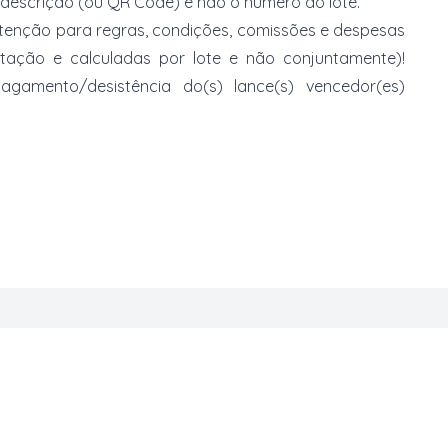
 descrição (ou QR Code) e não o número do lote.
 atenção para regras, condições, comissões e despesas
atação e calculadas por lote e não conjuntamente)!
mento/desistência do(s) lance(s) vencedor(es)