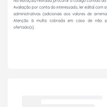
Na visitação/retirada, procurar o código contido da
Avaliação por conta do interessado, ler edital com
administrativas (adicionais aos valores de arrem
Atenção à multa cobrada em caso de não paga
ofertado(s).