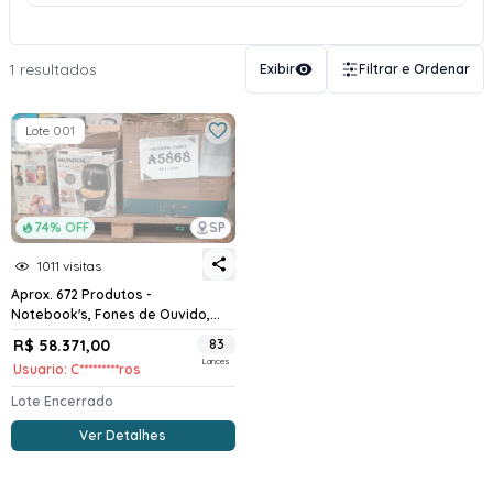
1 resultados
Exibir
Filtrar e Ordenar
Lote 001
74% OFF
SP
1011 visitas
Aprox. 672 Produtos -
Notebook's, Fones de Ouvido,...
R$ 58.371,00
83
Lances
Usuario: C*********ros
Lote Encerrado
Ver Detalhes