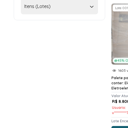
Itens (Lotes)
Lote 001
45% O
1603 v
Palete p
conter: E
Eletroelet
Valor Atu
R$ 8.80
Usuario:
u**********
Lote Enc