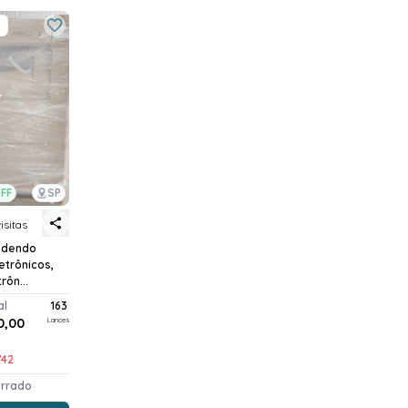
FF
SP
isitas
odendo
letrônicos,
rôn...
al
163
0,00
Lances
*742
errado