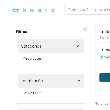
O que você esta procu
Leil
Filtros
Eletrô
Categorias
Leilã
Ver ed
Mega Lotes
Localização
Louveira/SP
Total de 