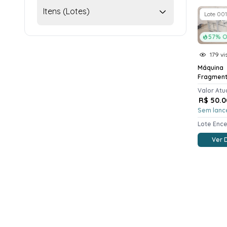
Itens (Lotes)
Lote 001
57% O
179 vi
Máquina
Fragmen
Valor Atu
R$ 50.0
Sem lanc
Lote Enc
Ver 