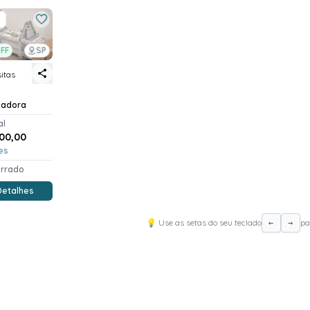
FF
SP
sitas
tadora
al
00,00
es
errado
Detalhes
💡 Use as setas do seu teclado
pa
←
→