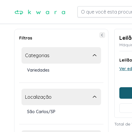
O que você esta procu
Leil
Filtros
Máqui
Categorias
Leilão
Ver ed
Variedades
Localização
São Carlos/SP
Total de 