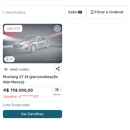
1 resultados
Exibir
Filtrar e Ordenar
Lote 001
SP
6460 visitas
Mustang GT 24 (personalização
Alan Mosca)
R$ 758.000,00
19
Lances
Usuario: u***********c17
Lote Encerrado
Ver Detalhes